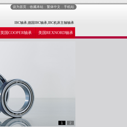
设为首页
收藏本站
繁体中文
手机站
|
|
|
IBC轴承,德国IBC轴承,IBC机床主轴轴承
英国COOPER轴承
美国REXNORD轴承
1
2