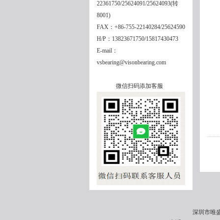
22361750/25624091/25624093(转
8001)
FAX：+86-755-22140284/25624590
H/P：13823671750/15817430473
E-mail：
vsbearing@visonbearing.com
微信扫码添加客服
深圳市唯盛机