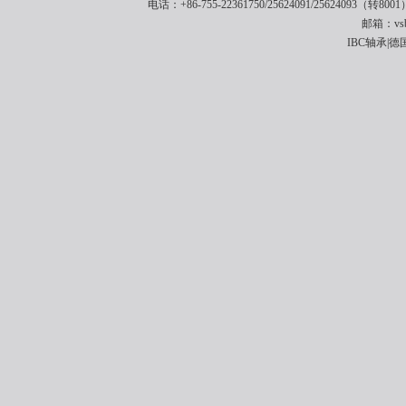
电话：+86-755-22361750/25624091/25624093（转8001
邮箱：vsbe
IBC轴承|