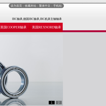
设为首页
收藏本站
繁体中文
手机站
|
|
|
IBC轴承,德国IBC轴承,IBC机床主轴轴承
英国COOPER轴承
美国REXNORD轴承
1
2