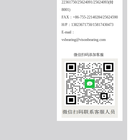
22361750/25624091/25624093(转
8001)
FAX：+86-755-22140284/25624590
H/P：13823671750/15817430473
E-mail：
vsbearing@visonbearing.com
微信扫码添加客服