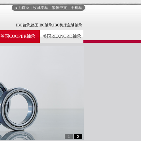
设为首页
收藏本站
繁体中文
手机站
|
|
|
IBC轴承,德国IBC轴承,IBC机床主轴轴承
英国COOPER轴承
美国REXNORD轴承
1
2