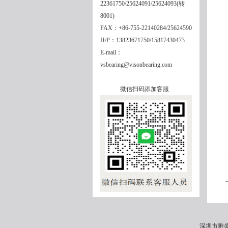
22361750/25624091/25624093(转
8001)
FAX：+86-755-22140284/25624590
H/P：13823671750/15817430473
E-mail：
vsbearing@visonbearing.com
微信扫码添加客服
深圳市唯盛机