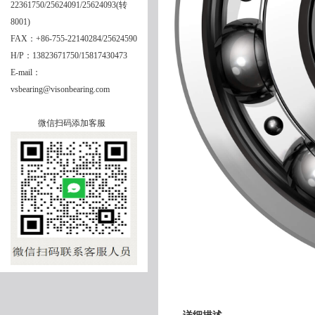
22361750/25624091/25624093(转
8001)
FAX：+86-755-22140284/25624590
H/P：13823671750/15817430473
E-mail：
vsbearing@visonbearing.com
微信扫码添加客服