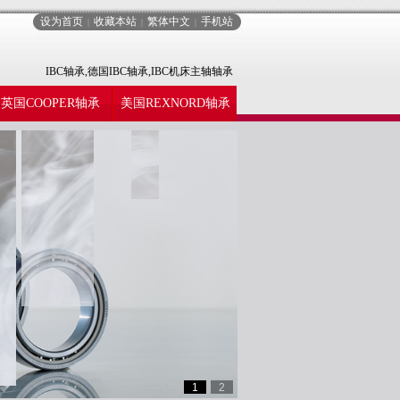
设为首页
收藏本站
繁体中文
手机站
|
|
|
IBC轴承,德国IBC轴承,IBC机床主轴轴承
英国COOPER轴承
美国REXNORD轴承
1
2