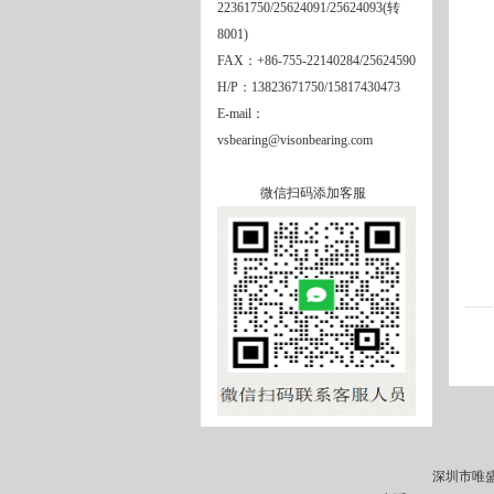
22361750/25624091/25624093(转
8001)
FAX：+86-755-22140284/25624590
H/P：13823671750/15817430473
E-mail：
vsbearing@visonbearing.com
微信扫码添加客服
深圳市唯盛机