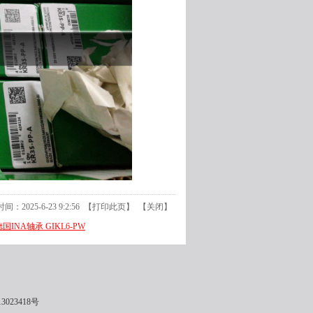
：2025-6-23 9:2:56 【
打印此页
】 【
关闭
】
德国INA轴承 GIKL6-PW
3023418号