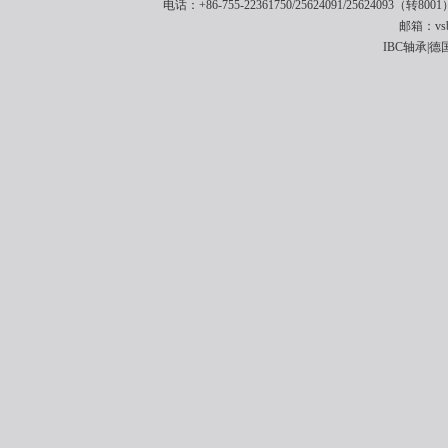
电话：+86-755-22361750/25624091/25624093（转8001
邮箱：vsbe
IBC轴承|