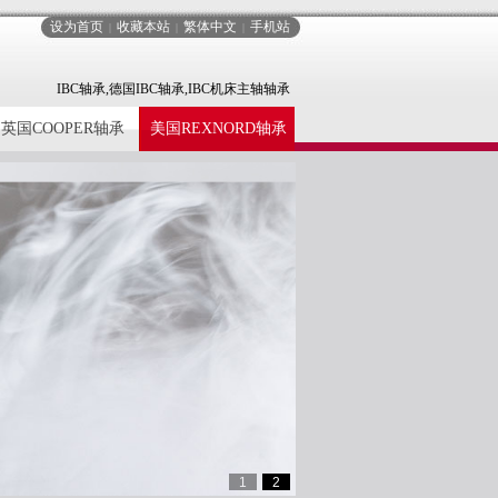
设为首页
收藏本站
繁体中文
手机站
|
|
|
IBC轴承,德国IBC轴承,IBC机床主轴轴承
英国COOPER轴承
美国REXNORD轴承
1
2