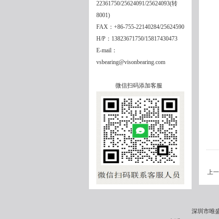
22361750/25624091/25624093(转
8001)
FAX：+86-755-22140284/25624590
H/P：13823671750/15817430473
E-mail：
vsbearing@visonbearing.com
微信扫码添加客服
上一
深圳市唯盛机